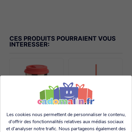
CES PRODUITS POURRAIENT VOUS
INTERESSER:
Les cookies nous permettent de personnaliser le contenu,
Tasse de voyage
Verre plastique avec
d'offrir des fonctionnalités relatives aux médias sociaux
Bambou Feline fine
paille Game over
et d'analyser notre trafic. Nous partageons également des