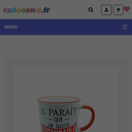
Cadogenio.fr
0
MENU