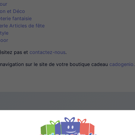
our
on et Déco
terie fantaisie
erIe Articles de fête
tyle
oor
ésitez pas et
contactez-nous
.
navigation sur le site de votre boutique cadeau
cadogenio.