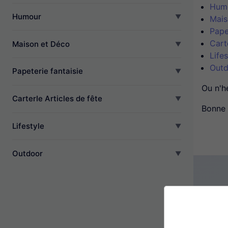
Hum
Humour
Mais
Pape
Cart
Maison et Déco
Lifes
Outd
Papeterie fantaisie
Ou n'h
CarterIe Articles de fête
Bonne 
Lifestyle
Outdoor