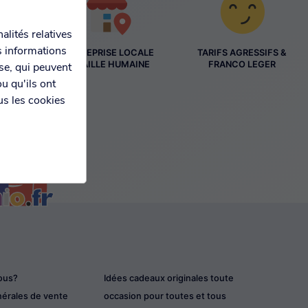
alités relatives
s informations
ENTREPRISE LOCALE
TARIFS AGRESSIFS &
ES
À TAILLE HUMAINE
FRANCO LEGER
yse, qui peuvent
S
u qu'ils ont
us les cookies
ous?
Idées cadeaux originales toute
nérales de vente
occasion pour toutes et tous