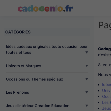
Cadogenio.fr
Pa
CATÉGORIES
Idées cadeaux originales toute occasion pour
Cadoge
toutes et tous
n’exist
Si vou
Univers et Marques
Nous v
Occasions ou Thèmes spéciaux
Idée
Univ
Les Prénoms
Occa
Les 
Jeux d'intérieur Création Education
Jeux