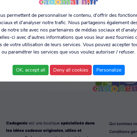
s permettent de personnaliser le contenu, d'offrir des fonctionn
ciaux et d'analyser notre trafic. Nous partageons également de
MENT SÉCURISÉ
EXPÉDITION RAPIDE ET
DONNÉES
C MONETICO
LIVRAISON EN 48H
PERSONNELL
on de notre site avec nos partenaires de médias sociaux et d'anal
SÉCURISÉE
lles-ci avec d'autres informations que vous leur avez fournies o
rs de votre utilisation de leurs services. Vous pouvez accepter to
ou paramétrer les services que vous voulez autoriser / refuser.
OK, accept all
Deny all cookies
Personalize
Cadogenio
est une boutique
spécialisée dans
Qui sommes n
les idées cadeaux originales, utiles et
Conditions gé