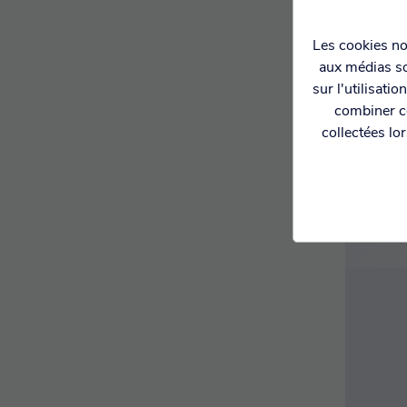
Les cookies nou
aux médias so
PAIE
CI
sur l'utilisati
combiner ce
collectées lo