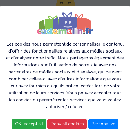
TARIFS AGRESSIFS &
FRANCO LEGER
Les cookies nous permettent de personnaliser le contenu,
d'offrir des fonctionnalités relatives aux médias sociaux
et d'analyser notre trafic. Nous partageons également des
informations sur l'utilisation de notre site avec nos
partenaires de médias sociaux et d'analyse, qui peuvent
combiner celles-ci avec d'autres informations que vous
leur avez fournies ou qu'ils ont collectées lors de votre
utilisation de leurs services. Vous pouvez accepter tous
les cookies ou paramétrer les services que vous voulez
autoriser / refuser.
Cadogenio
est une
Qui sommes nous?
boutique
Conditions générales de
OK, accept all
Deny all cookies
Personalize
spécialisée dans
vente