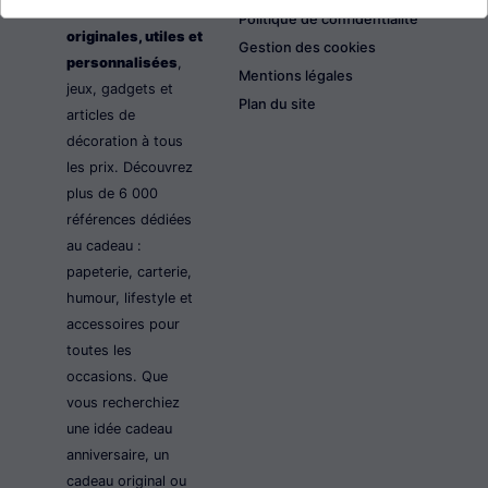
les idées cadeaux
Politique de confidentialité
originales, utiles et
Gestion des cookies
personnalisées
,
Mentions légales
jeux, gadgets et
Plan du site
articles de
décoration à tous
les prix. Découvrez
plus de 6 000
références dédiées
au cadeau :
papeterie, carterie,
humour, lifestyle et
accessoires pour
toutes les
occasions. Que
vous recherchiez
une idée cadeau
anniversaire, un
cadeau original ou