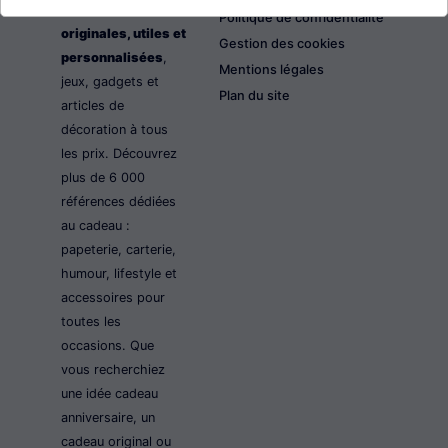
les idées cadeaux
Politique de confidentialité
originales, utiles et
Gestion des cookies
personnalisées
,
Mentions légales
jeux, gadgets et
Plan du site
articles de
décoration à tous
les prix. Découvrez
plus de 6 000
références dédiées
au cadeau :
papeterie, carterie,
humour, lifestyle et
accessoires pour
toutes les
occasions. Que
vous recherchiez
une idée cadeau
anniversaire, un
cadeau original ou