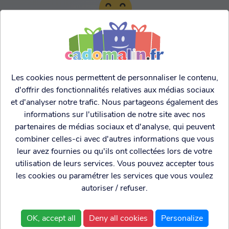
TARIFS AGRESSIFS &
FRANCO LEGER
Les cookies nous permettent de personnaliser le contenu,
d'offrir des fonctionnalités relatives aux médias sociaux
et d'analyser notre trafic. Nous partageons également des
informations sur l'utilisation de notre site avec nos
partenaires de médias sociaux et d'analyse, qui peuvent
combiner celles-ci avec d'autres informations que vous
leur avez fournies ou qu'ils ont collectées lors de votre
utilisation de leurs services. Vous pouvez accepter tous
les cookies ou paramétrer les services que vous voulez
autoriser / refuser.
Cadogenio
est une
Qui sommes nous?
boutique
Conditions générales de
OK, accept all
Deny all cookies
Personalize
spécialisée dans
vente