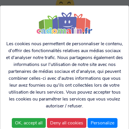
TARIFS AGRESSIFS &
FRANCO LEGER
Les cookies nous permettent de personnaliser le contenu,
d'offrir des fonctionnalités relatives aux médias sociaux
et d'analyser notre trafic. Nous partageons également des
informations sur l'utilisation de notre site avec nos
partenaires de médias sociaux et d'analyse, qui peuvent
combiner celles-ci avec d'autres informations que vous
leur avez fournies ou qu'ils ont collectées lors de votre
utilisation de leurs services. Vous pouvez accepter tous
les cookies ou paramétrer les services que vous voulez
autoriser / refuser.
Cadogenio
est une
Qui sommes nous?
boutique
Conditions générales de
OK, accept all
Deny all cookies
Personalize
spécialisée dans
vente