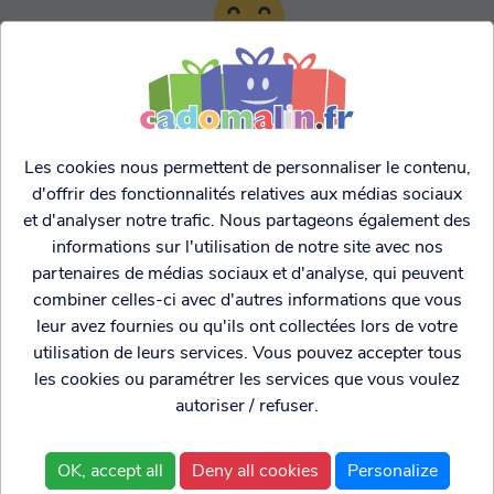
TARIFS AGRESSIFS &
FRANCO LEGER
Les cookies nous permettent de personnaliser le contenu,
d'offrir des fonctionnalités relatives aux médias sociaux
et d'analyser notre trafic. Nous partageons également des
informations sur l'utilisation de notre site avec nos
partenaires de médias sociaux et d'analyse, qui peuvent
combiner celles-ci avec d'autres informations que vous
leur avez fournies ou qu'ils ont collectées lors de votre
utilisation de leurs services. Vous pouvez accepter tous
les cookies ou paramétrer les services que vous voulez
autoriser / refuser.
Cadogenio
est une
Qui sommes nous?
boutique
Conditions générales de
OK, accept all
Deny all cookies
Personalize
spécialisée dans
vente