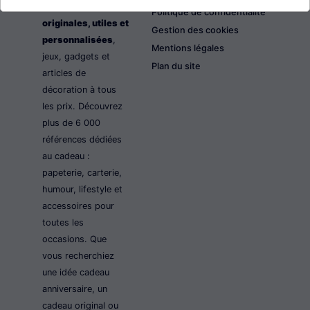
les idées cadeaux
Politique de confidentialité
originales, utiles et
Gestion des cookies
personnalisées
,
Mentions légales
jeux, gadgets et
Plan du site
articles de
décoration à tous
les prix. Découvrez
plus de 6 000
références dédiées
au cadeau :
papeterie, carterie,
humour, lifestyle et
accessoires pour
toutes les
occasions. Que
vous recherchiez
une idée cadeau
anniversaire, un
cadeau original ou